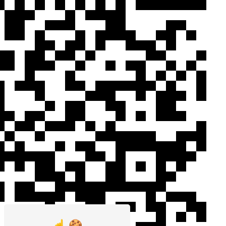
long du processus de récupération de
points.
De plus, nos locaux sont équipés de matériel
pédagogique de qualité, vous garantissant
une formation complète et adaptée à vos
besoins. Enfin, nos tarifs sont compétitifs
et transparents, vous permettant de
bénéficier d'une formation de qualité à un
prix accessible.
Comment s'inscrire à un stage de
récupération de points chez
CACOSER ?
Pour vous inscrire à un stage de
récupération de points à Carcassonne chez
CACOSER, rien de plus simple. Il vous suffit
de nous contacter par téléphone ou par
email pour prendre rendez-vous. Nos
équipes se feront un plaisir de vous