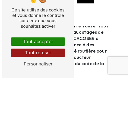
accueillir et de vous accompagner dans
votre démarche de récupération de points
Ce site utilise des cookies
sur votre permis de conduire.
et vous donne le contrôle
sur ceux que vous
N'attendez plus pour agir et retrouver tous
souhaitez activer
vos points de permis grâce aux stages de
récupération proposés par CACOSER à
Tout accepter
Carcassonne. Faites confiance à des
professionnels de la sécurité routière pour
Tout refuser
vous aider à devenir un conducteur
responsable et respectueux du code de la
Personnaliser
route.
À bientôt chez CACOSER pour votre stage
de récupération de points à Carcassonne !
En savoir plus
Contactez-nous