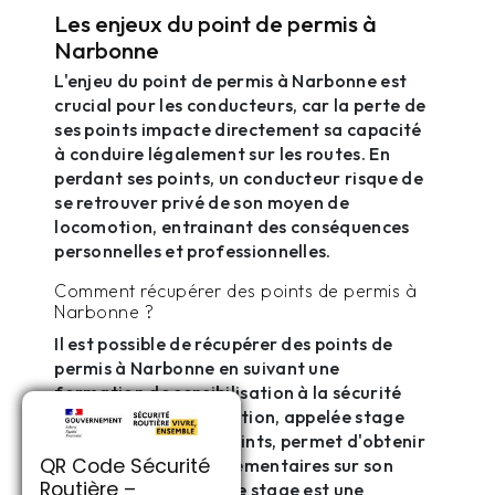
Les enjeux du point de permis à
Narbonne
L'enjeu du point de permis à Narbonne est
crucial pour les conducteurs, car la perte de
ses points impacte directement sa capacité
à conduire légalement sur les routes. En
perdant ses points, un conducteur risque de
se retrouver privé de son moyen de
locomotion, entrainant des conséquences
personnelles et professionnelles.
Comment récupérer des points de permis à
Narbonne ?
Il est possible de récupérer des points de
permis à Narbonne en suivant une
formation de sensibilisation à la sécurité
routière. Cette formation, appelée stage
de récupération de points, permet d'obtenir
QR Code Sécurité
jusqu'à 4 points supplémentaires sur son
Routière –
permis de conduire. Ce stage est une