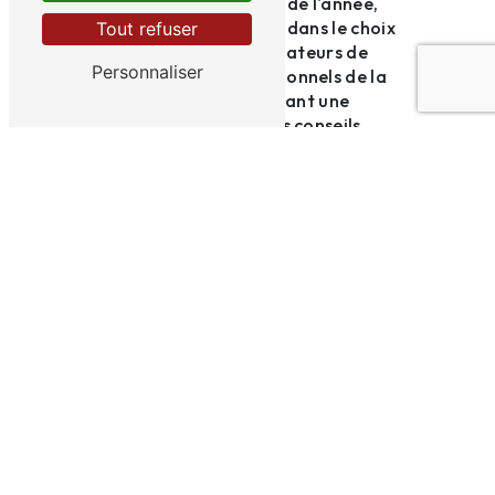
régulièrement tout au long de l'année,
offrant ainsi une flexibilité dans le choix
Tout refuser
des dates. De plus, les formateurs de
Personnaliser
CACOSER sont des professionnels de la
sécurité routière, garantissant une
formation de qualité et des conseils
pertinents pour améliorer sa conduite.
Au final, le point de permis à Narbonne est
un élément essentiel pour les conducteurs
soucieux de préserver leur droit de conduire
en toute légalité. En optant pour les
services de CACOSER, les conducteurs de
Narbonne ont la possibilité de récupérer des
points de permis et de bénéficier d'une
formation de qualité pour améliorer leur
conduite au quotidien.
En savoir plus