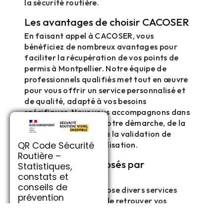
la sécurité routière.
Les avantages de choisir CACOSER
En faisant appel à CACOSER, vous
bénéficiez de nombreux avantages pour
faciliter la récupération de vos points de
permis à Montpellier. Notre équipe de
professionnels qualifiés met tout en œuvre
pour vous offrir un service personnalisé et
de qualité, adapté à vos besoins
spécifiques. Nous vous accompagnons dans
toutes les étapes de votre démarche, de la
prise de rendez-vous à la validation de
QR Code Sécurité
votre stage de sensibilisation.
Routière –
Les services proposés par
Statistiques,
CACOSER
constats et
conseils de
Notre entreprise propose divers services
prévention
pour vous permettre de retrouver vos
points de permis à Montpellier de manière