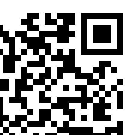
rapide et efficace :
- Organisation de stages de sensibilisation
à la sécurité routière. - Accompagnement
dans les démarches administratives liées à
la récupération de points de permis. -
Conseils personnalisés pour adopter une
conduite responsable et prévenir les
infractions au code de la route. - Suivi
individualisé pour garantir un suivi optimal
de votre dossier de récupération de points.
Les étapes à suivre pour récupérer
vos points de permis à Montpellier
avec CACOSER
Pour récupérer vos points de permis à
Montpellier avec CACOSER, suivez ces
étapes simples et rapides :
1. Prenez contact avec notre équipe par
téléphone ou en ligne pour prendre rendez-